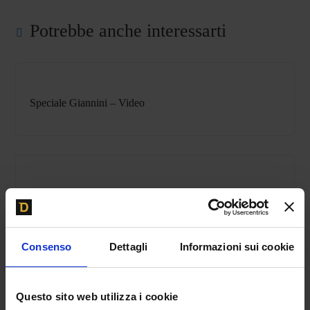
Potrebbe anche interessarti
Speciale Giannini – Video
SABELT: Come nascono i sedili e le cinture da corsa
migliori al mondo
Consenso
Dettagli
Informazioni sui cookie
Questo sito web utilizza i cookie
VIDEO: L’incidente della Escort Cosworth di Bulldozer