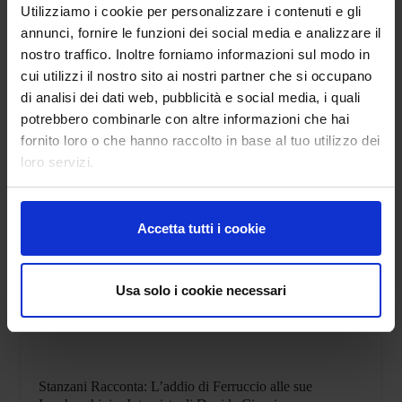
Utilizziamo i cookie per personalizzare i contenuti e gli
annunci, fornire le funzioni dei social media e analizzare il
nostro traffico. Inoltre forniamo informazioni sul modo in
cui utilizzi il nostro sito ai nostri partner che si occupano
di analisi dei dati web, pubblicità e social media, i quali
Speciale Bugatti Corse – Le uniche due EB110 da
potrebbero combinarle con altre informazioni che hai
competizione mai esistite
fornito loro o che hanno raccolto in base al tuo utilizzo dei
loro servizi.
Accetta tutti i cookie
Tomaini Racconta: Gli anni di Regazzoni, Lauda e
Villeneuve in Ferrari
Usa solo i cookie necessari
Stanzani Racconta: L’addio di Ferruccio alle sue