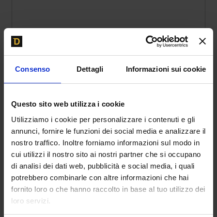
s
s
a
g
g
i
o
Invia
Consenso
Dettagli
Informazioni sui cookie
Questo sito web utilizza i cookie
Utilizziamo i cookie per personalizzare i contenuti e gli
annunci, fornire le funzioni dei social media e analizzare il
nostro traffico. Inoltre forniamo informazioni sul modo in
cui utilizzi il nostro sito ai nostri partner che si occupano
di analisi dei dati web, pubblicità e social media, i quali
potrebbero combinarle con altre informazioni che hai
fornito loro o che hanno raccolto in base al tuo utilizzo dei
loro servizi.