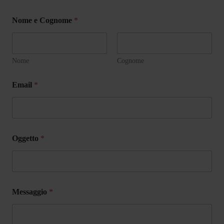
Nome e Cognome
*
Nome
Cognome
Email
*
e
Oggetto
*
C
o
g
n
o
m
Messaggio
*
e
M
e