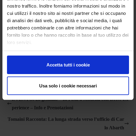
nostro traffico. Inoltre forniamo informazioni sul modo in
Carrozzeria
cui utilizzi il nostro sito ai nostri partner che si occupano
di analisi dei dati web, pubblicità e social media, i quali
Pannelli in alluminio e materiale plastico
potrebbero combinarle con altre informazioni che hai
Specchi esterni
fornito loro o che hanno raccolto in base al tuo utilizzo dei
loro servizi.
Regolabili, ripiegabili e riscaldabili elettricamente
Aerodinamica
Spoiler anteriore e posteriore in forged composite con
Accetta tutti i cookie
sistema di aerodinamica attiva “ALA”
Usa solo i cookie necessari
EVENTO: 28 gennaio – In Pista a Modena con Drive Ex
perience – Info e Prenotazioni
Tomaini Racconta: La lunga strada verso l’ufficio di Car
lo Abarth