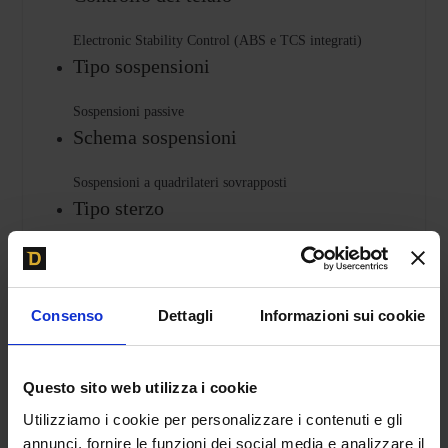
Electronic Stability Control (ABS e TCS integrati)
Tipo sospensioni
Sospensioni passive
Schema sospensioni
Sospensioni a quadrilateri sovrapposti
Tipo sterzo
Servomeccanismo elettromeccanico assistito
OPZIONI POSSIBILI
Consenso
Dettagli
Informazioni sui cookie
Opzioni disponibili: – ammortizzatori magnetoreologici
controllati elettronicamente – LDS (Lamborghini
Dynamic Steering) con rapporto di sterzata variabile
Questo sito web utilizza i cookie
Telaio
Utilizziamo i cookie per personalizzare i contenuti e gli
annunci, fornire le funzioni dei social media e analizzare il
Ibrido in carbonio e alluminio