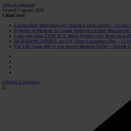
Salta al contenuto
Venerdì 7 agosto 2026
Ultimi Test:
Lamborghini Murcielago SV: missile a lungo raggio – Davide 
Il Mostro di Modena, la Grande Bellezza e le altre Maserati de
Canto del cigno TYPE R! L’ultima Honda Civic Best Lap è affi
ISCRIZIONI APERTE per il 9° Drive Experience Day – 13 Se
Fiat 128: Quasi 400 cv con motore Multipla Turbo! – Davide Ci