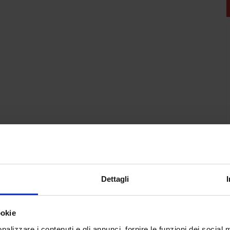
Dettagli
ookie
nalizzare i contenuti e gli annunci, fornire le funzioni dei social 