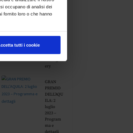
diventare
Collaudat
e si occupano di analisi dei
ore
i fornito loro o che hanno
Ferrari
348
Challenge
ccetta tutti i cookie
+ 348 GTS
–
Photogall
ery
GRAN
PREMIO
DELL’AQU
ILA: 2
luglio
2023 –
Program
ma e
dettagli