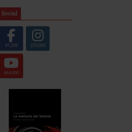
Social
97,209
233,000
664,000