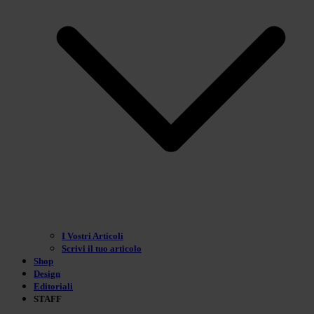
I Vostri Articoli
Scrivi il tuo articolo
Shop
Design
Editoriali
STAFF