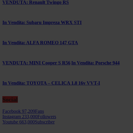
VENDUTA: Renault Twingo RS
In Vendita: Subaru Impreza WRX STI
In Vendita: ALFA ROMEO 147 GTA
VENDUTA: MINI Cooper S R56
In Vendita: Porsche 944
In Vendita: TOYOTA – CELICA 1.8 16v VVT-I
Social
Facebook
97,209
Fans
Instagram
233,000
Followers
Youtube
663,000
Subscriber