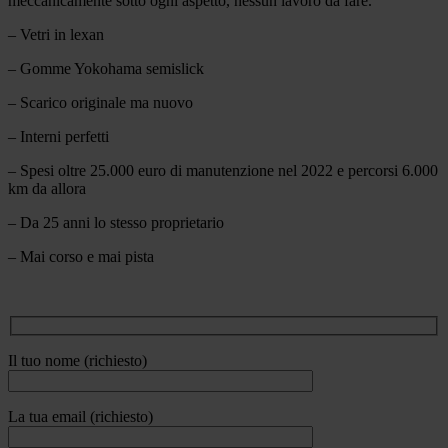
meccanicamente sotto ogni aspetto, nessun lavoro da fare.
– Vetri in lexan
– Gomme Yokohama semislick
– Scarico originale ma nuovo
– Interni perfetti
– Spesi oltre 25.000 euro di manutenzione nel 2022 e percorsi 6.000
km da allora
– Da 25 anni lo stesso proprietario
– Mai corso e mai pista
Il tuo nome (richiesto)
La tua email (richiesto)