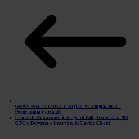
GRAN PREMIO DELL’AQUILA: 2 luglio 2023 –
Programma e dettagli
Leonardo Fioravanti: il design di F40, Testarossa, 288
GTO e Daytona – Intervista di Davide Cironi