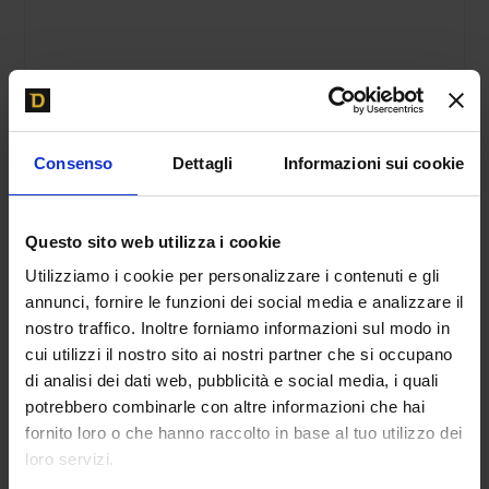
In Vendita: BMW M2 COMPETITION
Consenso
Dettagli
Informazioni sui cookie
In GARA con Porsche Cayman CUP nel GT National Se
ries (VIDEO 1/2) – Davide Cironi
Questo sito web utilizza i cookie
Utilizziamo i cookie per personalizzare i contenuti e gli
Potrebbe anche interessarti
annunci, fornire le funzioni dei social media e analizzare il
nostro traffico. Inoltre forniamo informazioni sul modo in
cui utilizzi il nostro sito ai nostri partner che si occupano
di analisi dei dati web, pubblicità e social media, i quali
Delta vs Escort vs Celica | ’90s Rally Legends – Video
potrebbero combinarle con altre informazioni che hai
Test
fornito loro o che hanno raccolto in base al tuo utilizzo dei
loro servizi.