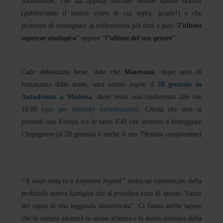
statunitense, che ha appena lanciato online questa notizia
(pubblicando il nostro video di cui sopra, grazie!) e che
promette di consegnare ai collezionisti più duri e puri “
l’ultima
supercar analogica
” oppure “
l’ultima del suo genere
“.
Cade abbastanza bene, dato che
Materazzi
, dopo anni di
lontananza dalle scene, sarà nostro ospite il
28 gennaio in
Autodromo a Modena
, dove terrà una conferenza alle ore
16:00 (
qui per ulteriori informazioni
). Chissà che non si
presenti una Edonis tra le tante F40 che avremo a festeggiare
l’Ingegnere (il 28 gennaio è anche il suo 79esimo compleanno)
…
“A swan song to a forgotten legend”
recita un comunicato della
probabile nuova famiglia che si prenderà cura di questo “canto
del cigno di una leggenda dimenticata”. Ci fanno anche sapere
che la vettura adotterà lo stesso schema e la stessa struttura della