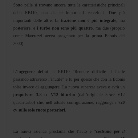
Sotto pelle si trovano ancora tutte le caratteristiche principali
della EB110, con alcune importanti eccezioni. Due più
importanti delle altre:
la trazione non è più integrale
, ma
posteriore, e
i turbo non sono più quattro
, ma due (proprio
come Materazzi aveva progettato per la prima Edonis del
2000).
L’Ingegnere definì la EB110 “Rendere difficile il facile
passando attraverso l’inutile” e fu per questo che con la Edonis
tolse invece di aggiungere. La nuova supercar aveva e avrà un
propulsore 3.8 cc V12 biturbo
(dall’originale 3.5cc V12
quadriturbo) che, nell’attuale configurazione, raggiunge i
720
cv sulle sole ruote posteriori
.
La nuova azienda proclama che l’auto è “
costruita per il