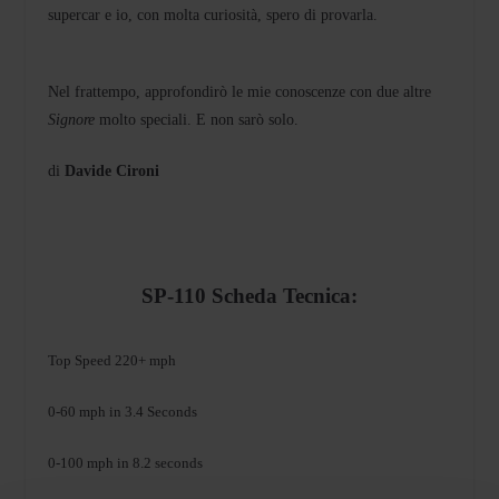
supercar e io, con molta curiosità, spero di provarla.
Nel frattempo, approfondirò le mie conoscenze con due altre
Signore
molto speciali. E non sarò solo.
di
Davide Cironi
SP-110 Scheda Tecnica:
Top Speed 220+ mph
0-60 mph in 3.4 Seconds
0-100 mph in 8.2 seconds