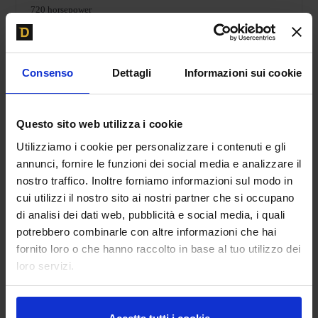
720 horsepower
B engineering EB110 Derived
Consenso
Dettagli
Informazioni sui cookie
Twin Turbo 3.8L V12
6 Speed Manual Transmission
Questo sito web utilizza i cookie
Rear Wheel Drive
Utilizziamo i cookie per personalizzare i contenuti e gli
annunci, fornire le funzioni dei social media e analizzare il
front brakes- cross drilled and ventilated discs, Abs/355mm/14in
nostro traffico. Inoltre forniamo informazioni sul modo in
cui utilizzi il nostro sito ai nostri partner che si occupano
Rear brakes- cross drilled and ventilated discs, abs/335mm/13in
di analisi dei dati web, pubblicità e social media, i quali
potrebbero combinarle con altre informazioni che hai
Bugatti EB110 Carbon Fiber Monocoque Chassis
fornito loro o che hanno raccolto in base al tuo utilizzo dei
loro servizi.
Hand Beaten Aluminium Body
Starting at – €690,000