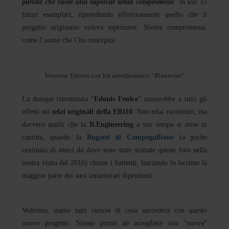
purista che vuole una supercar senza compromessi
” in soli 15
futuri esemplari, riprendendo effettivamente quello che il
progetto originario voleva esprimere. Niente compromessi,
come l’uomo che l’ha concepita.
Versione Edonis con kit aerodinamico “
Rinascita
“
La dunque rinominata “
Edonis Fenice
” nascerebbe a tutti gli
effetti sui
telai originali della EB110
. Non telai ricostruiti, ma
davvero quelli che la
B.Engineering
a suo tempo si mise in
cantina, quando la
Bugatti di Campogalliano
(a poche
centinaia di metri da dove sono state scattate queste foto nella
nostra visita del 2016) chiuse i battenti, lasciando in lacrime la
maggior parte dei suoi innamorati dipendenti.
Vedremo, siamo tutti curiosi di cosa succederà con questo
nuovo progetto. Siamo pronti ad accogliere una “nuova”