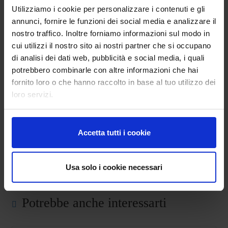
Utilizziamo i cookie per personalizzare i contenuti e gli
annunci, fornire le funzioni dei social media e analizzare il
nostro traffico. Inoltre forniamo informazioni sul modo in
ACQUISTA ONLINE LIBRI, FELPE, T-SHIRT E POSTER
cui utilizzi il nostro sito ai nostri partner che si occupano
UFFICIALI!
di analisi dei dati web, pubblicità e social media, i quali
potrebbero combinarle con altre informazioni che hai
fornito loro o che hanno raccolto in base al tuo utilizzo dei
loro servizi.
Accetta tutti i cookie
Riapre il Mini Challenge Italia: la sintesi della prima gar
a – di G.Torelli
Usa solo i cookie necessari
I vostri articoli: Ho realizzato il sogno di una BMW 850i
Potrebbe anche interessarti