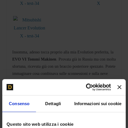
Insomma, adesso tocca proprio alla mia Evolution preferita, la
EVO VI Tommi Makinen
. Provata già in Russia ma con molta
sfortuna, ricevuta già con un braccio posteriore spezzato. Potete
immaginare cosa combinava sulle sconnessioni e sulla neve
della Grande Madre Russia. Anzi, non ve lo dovete
immaginare, potete vederlo
cliccando qui.
di
Davide Cironi
Consenso
Dettagli
Informazioni sui cookie
Questo sito web utilizza i cookie
ACQUISTA ONLINE IL NUOVO LIBRO DI D.CIRONI