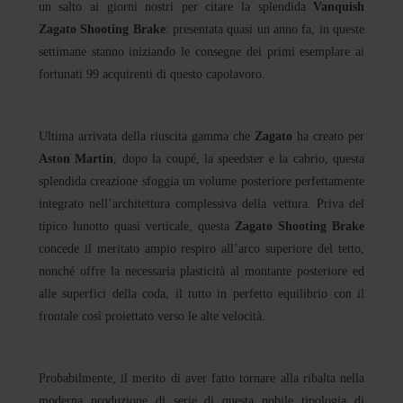
un salto ai giorni nostri per citare la splendida
Vanquish
Zagato Shooting Brake
: presentata quasi un anno fa, in queste
settimane stanno iniziando le consegne dei primi esemplare ai
fortunati 99 acquirenti di questo capolavoro.
Ultima arrivata della riuscita gamma che
Zagato
ha creato per
Aston Martin
, dopo la coupé, la speedster e la cabrio, questa
splendida creazione sfoggia un volume posteriore perfettamente
integrato nell’architettura complessiva della vettura. Priva del
tipico lunotto quasi verticale, questa
Zagato Shooting Brake
concede il meritato ampio respiro all’arco superiore del tetto,
nonché offre la necessaria plasticità al montante posteriore ed
alle superfici della coda, il tutto in perfetto equilibrio con il
frontale così proiettato verso le alte velocità.
Probabilmente, il merito di aver fatto tornare alla ribalta nella
moderna produzione di serie di questa nobile tipologia di