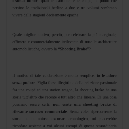
oramai minori
quali le cabriolet e le coupé, al punto che
persino le tradizionali berline a due e tre volumi sembrano
vivere delle stagioni decisamente opache.
Quale miglior motivo, perciò, per celebrare la più marginale,
effimera e commercialmente irrilevante di tutte le architetture
automobilistiche, ovvero la
“Shooting Brake”
?
Il motivo di tale celebrazione è molto semplice:
io le adoro
senza pudore
. Figlia forse illegittima della relazione passionale
fra una coupé ed una station wagon, la shooting brake ha una
storia tutt’altro che recente e tutt’altro che lineare. Di una cosa
possiamo essere certi:
non esiste una shooting brake di
rilevante successo commerciale
. Senza voler ripercorrerne la
storia in un noioso excursus cronologico, mi piacerebbe
ricordare assieme a voi alcuni esempi di questa straordinaria