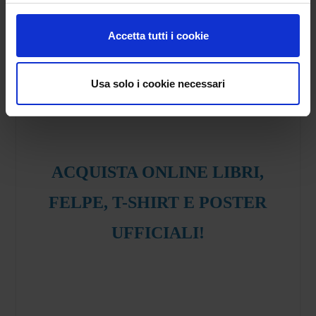
Accetta tutti i cookie
ACQUISTA ONLINE IL NUOVO
Usa solo i cookie necessari
LIBRO DI D.CIRONI
ACQUISTA ONLINE LIBRI,
FELPE, T-SHIRT E POSTER
UFFICIALI!