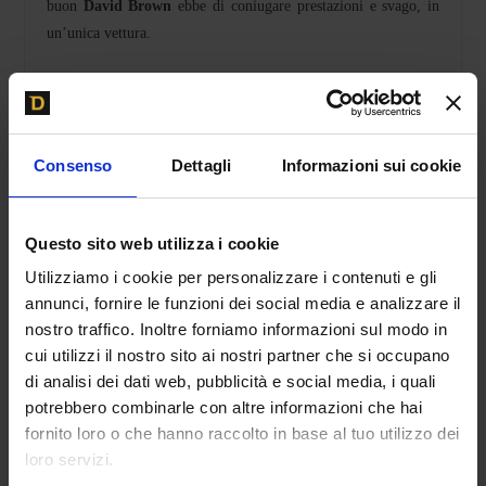
buon
David Brown
ebbe di coniugare prestazioni e svago, in
un’unica vettura.
Innumerevoli sono le shooting brake che non ho ricordato in
Consenso
Dettagli
Informazioni sui cookie
questa breve carrellata e mi piacerebbe sentire da voi quali
siano le omissioni più gravi, quali siano le vetture appartenenti
a questa categoria che serbate nel cuore con maggior trasporto.
Questo sito web utilizza i cookie
Osservando le linee un po’ incerte e travagliate dell’
Audi PB18
Utilizziamo i cookie per personalizzare i contenuti e gli
capisco che forse c’è un futuro anche per questa piccola e
annunci, fornire le funzioni dei social media e analizzare il
negletta nicchia di vetture piene di fascino e carattere. Mi
nostro traffico. Inoltre forniamo informazioni sul modo in
sbaglio? Guideremo solamente SUV?
cui utilizzi il nostro sito ai nostri partner che si occupano
di analisi dei dati web, pubblicità e social media, i quali
di
Valerio Cometti
potrebbero combinarle con altre informazioni che hai
fornito loro o che hanno raccolto in base al tuo utilizzo dei
www.v12design.com
loro servizi.
Follow me on Instagram
@vcometti