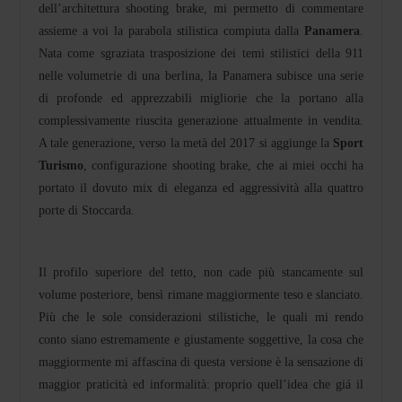
dell’architettura shooting brake, mi permetto di commentare
assieme a voi la parabola stilistica compiuta dalla
Panamera
.
Nata come sgraziata trasposizione dei temi stilistici della 911
nelle volumetrie di una berlina, la Panamera subisce una serie
di profonde ed apprezzabili migliorie che la portano alla
complessivamente riuscita generazione attualmente in vendita.
A tale generazione, verso la metà del 2017 si aggiunge la
Sport
Turismo
, configurazione shooting brake, che ai miei occhi ha
portato il dovuto mix di eleganza ed aggressività alla quattro
porte di Stoccarda.
Il profilo superiore del tetto, non cade più stancamente sul
volume posteriore, bensì rimane maggiormente teso e slanciato.
Più che le sole considerazioni stilistiche, le quali mi rendo
conto siano estremamente e giustamente soggettive, la cosa che
maggiormente mi affascina di questa versione è la sensazione di
maggior praticità ed informalità: proprio quell’idea che giá il