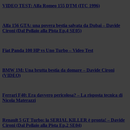
VIDEO TEST: Alfa Romeo 155 DTM (ITC 1996)
Alfa 156 GTA: una povera bestia salvata da Dubai – Davide
Cironi (Dal Pollaio alla Pista Ep.4 SE05)
Fiat Panda 100 HP vs Uno Turbo – Video Test
BMW 1M: Una brutta bestia da domare – Davide Cironi
(VIDEO)
Ferrari F40: Era davvero pericolosa? – La risposta tecnica di
Nicola Materazzi
Renault 5 GT Turbo: la SERIAL KILLER è pronta! – Davide
Cironi (Dal Pollaio alla Pista Ep.2 SE04)