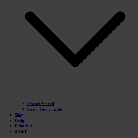
I Vostri Articoli
Scrivi il tuo articolo
Shop
Design
Editoriali
STAFF